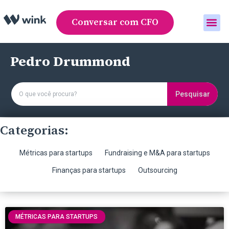
Conversar com CFO
Área do cliente
Pedro Drummond
Pesquisar
Categorias:
Métricas para startups
Fundraising e M&A para startups
Finanças para startups
Outsourcing
MÉTRICAS PARA STARTUPS