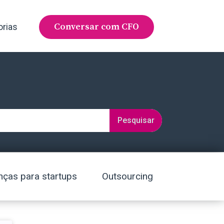
Conversar com CFO
orias
Pesquisar
nças para startups
Outsourcing