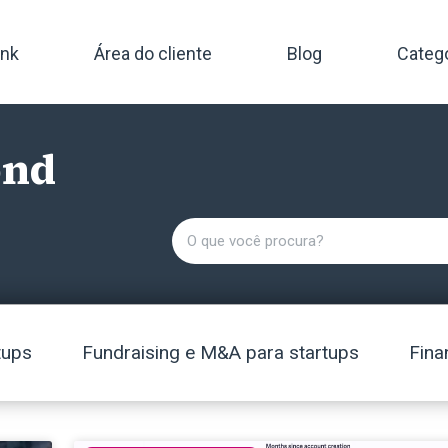
ink
Área do cliente
Blog
Categ
ond
tups
Fundraising e M&A para startups
Fina