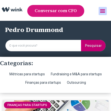
Conversar com CFO
Área do cliente
Pedro Drummond
Pesquisar
Categorias:
Métricas para startups
Fundraising e M&A para startups
Finanças para startups
Outsourcing
FINANÇAS PARA STARTUPS