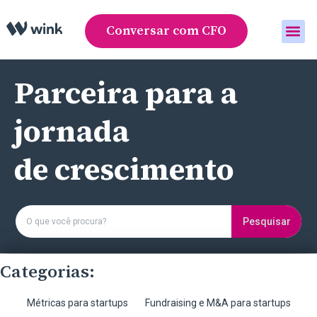
Conversar com CFO
Área do cliente
Parceira para a
jornada
de crescimento
Pesquisar
Categorias:
Métricas para startups
Fundraising e M&A para startups