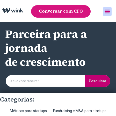
Conversar com CFO
Área do cliente
Parceira para a
jornada
de crescimento
Pesquisar
Categorias:
Métricas para startups
Fundraising e M&A para startups