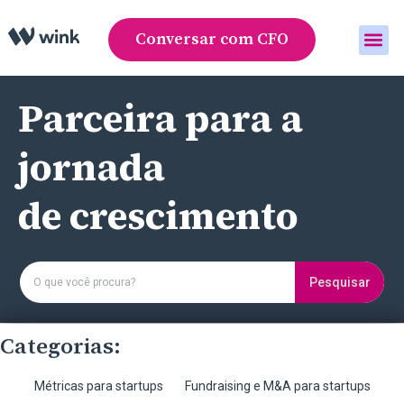
Conversar com CFO
Área do cliente
Parceira para a
jornada
de crescimento
Pesquisar
Categorias:
Métricas para startups
Fundraising e M&A para startups