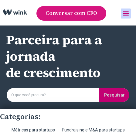
Conversar com CFO
Área do cliente
Parceira para a
jornada
de crescimento
Pesquisar
Categorias:
Métricas para startups
Fundraising e M&A para startups