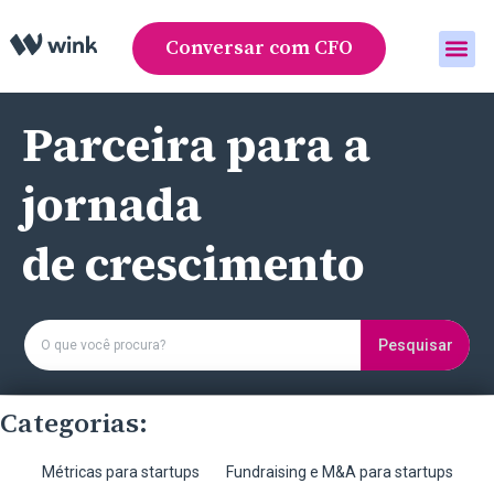
Conversar com CFO
Área do cliente
Parceira para a
jornada
de crescimento
Pesquisar
Categorias:
Métricas para startups
Fundraising e M&A para startups