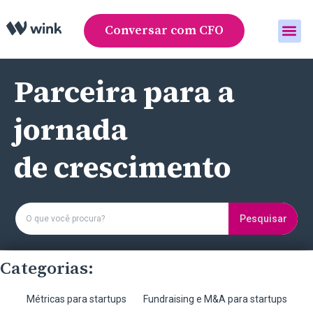
Conversar com CFO
Área do cliente
Parceira para a
jornada
de crescimento
Pesquisar
Categorias:
Métricas para startups
Fundraising e M&A para startups