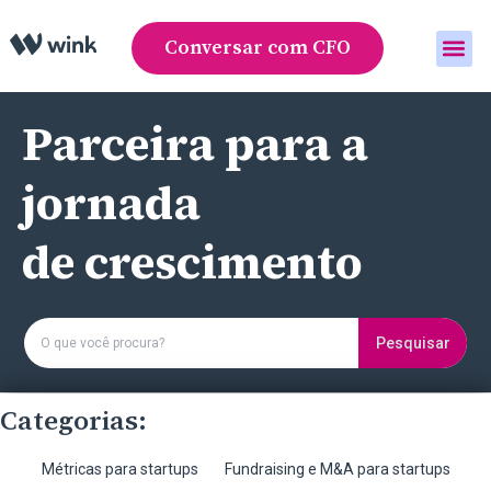
Conversar com CFO
Área do cliente
Parceira para a
jornada
de crescimento
Pesquisar
Categorias:
Métricas para startups
Fundraising e M&A para startups