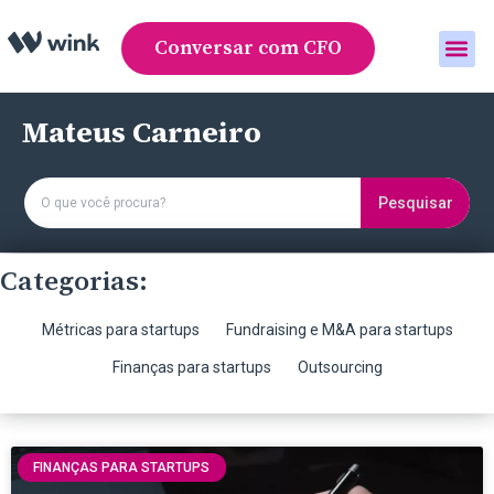
Conversar com CFO
Área do cliente
Mateus Carneiro
Pesquisar
Categorias:
Métricas para startups
Fundraising e M&A para startups
Finanças para startups
Outsourcing
FINANÇAS PARA STARTUPS