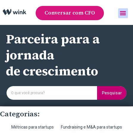
Conversar com CFO
Área do cliente
Parceira para a
jornada
de crescimento
Pesquisar
Categorias:
Métricas para startups
Fundraising e M&A para startups