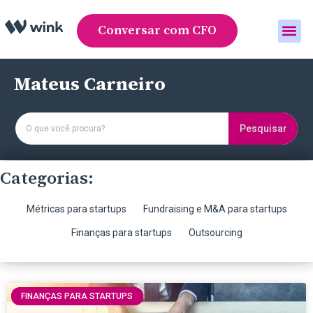
Conversar com CFO
Área do cliente
Mateus Carneiro
Pesquisar
Categorias:
Métricas para startups
Fundraising e M&A para startups
Finanças para startups
Outsourcing
FINANÇAS PARA STARTUPS