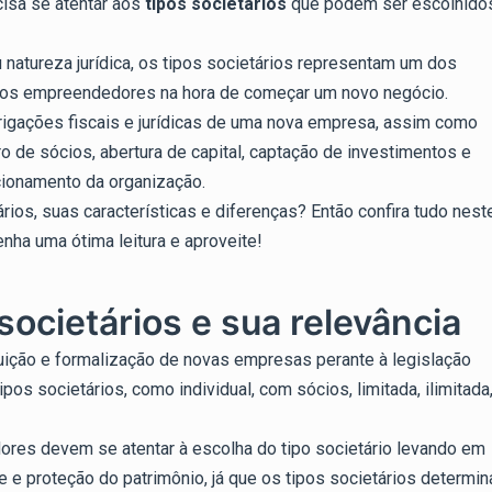
cisa se atentar aos
tipos societários
que podem ser escolhido
atureza jurídica, os tipos societários representam um dos
os empreendedores na hora de começar um novo negócio.
obrigações fiscais e jurídicas de uma nova empresa, assim como
o de sócios, abertura de capital, captação de investimentos e
cionamento da organização.
ios, suas características e diferenças? Então confira tudo nest
nha uma ótima leitura e aproveite!
societários e sua relevância
tuição e formalização de novas empresas perante à legislação
pos societários, como individual, com sócios, limitada, ilimitada
res devem se atentar à escolha do tipo societário levando em
e proteção do patrimônio, já que os tipos societários determi