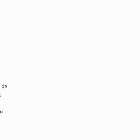
l de
o
po