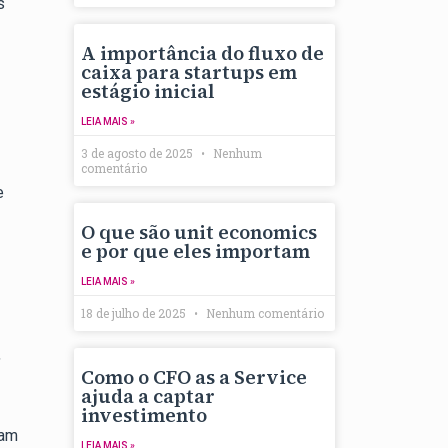
s
A importância do fluxo de
caixa para startups em
estágio inicial
LEIA MAIS »
3 de agosto de 2025
Nenhum
comentário
e
O que são unit economics
e por que eles importam
LEIA MAIS »
18 de julho de 2025
Nenhum comentário
,
Como o CFO as a Service
ajuda a captar
investimento
nam
LEIA MAIS »