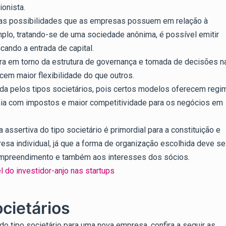
ionista.
 nas possibilidades que as empresas possuem em relação à
plo, tratando-se de uma sociedade anônima, é possível emitir
icando a entrada de capital.
gira em torno da estrutura de governança e tomada de decisões n
cem maior flexibilidade do que outros.
ada pelos tipos societários, pois certos modelos oferecem reg
omia com impostos e maior competitividade para os negócios em
ssertiva do tipo societário é primordial para a constituição e
sa individual, já que a forma de organização escolhida deve se
empreendimento e também aos interesses dos sócios.
l do investidor-anjo nas startups
ocietários
do tipo societário para uma nova empresa, confira a seguir as