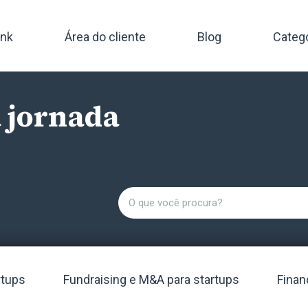
ink
Área do cliente
Blog
Categ
a jornada
rtups
Fundraising e M&A para startups
Finan