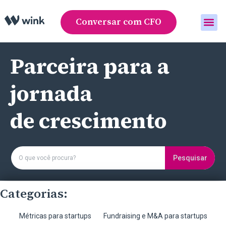
Conversar com CFO
Área do cliente
Parceira para a
jornada
de crescimento
Pesquisar
Categorias:
Métricas para startups
Fundraising e M&A para startups