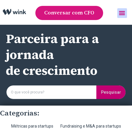
Conversar com CFO
Área do cliente
Parceira para a
jornada
de crescimento
Pesquisar
Categorias:
Métricas para startups
Fundraising e M&A para startups