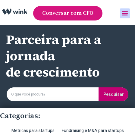
Conversar com CFO
Área do cliente
Parceira para a
jornada
de crescimento
Pesquisar
Categorias:
Métricas para startups
Fundraising e M&A para startups