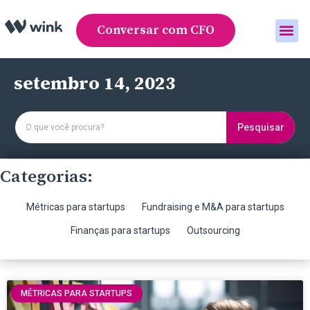
Conversar com CFO
Área do cliente
setembro 14, 2023
Pesquisar
Categorias:
Métricas para startups
Fundraising e M&A para startups
Finanças para startups
Outsourcing
MÉTRICAS PARA STARTUPS