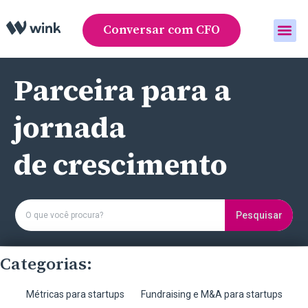
Conversar com CFO
Área do cliente
Parceira para a
jornada
de crescimento
Pesquisar
Categorias:
Métricas para startups
Fundraising e M&A para startups