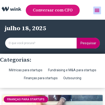
Conversar com CFO
Área do cliente
julho 18, 2025
Pesquisar
Categorias:
Métricas para startups
Fundraising e M&A para startups
Finanças para startups
Outsourcing
FINANÇAS PARA STARTUPS