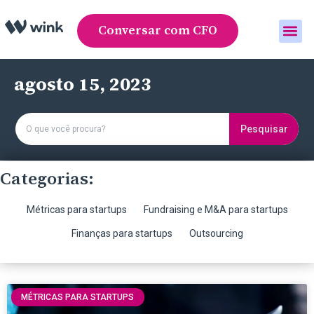
Conversar com CFO
Área do cliente
agosto 15, 2023
Pesquisar
Categorias:
Métricas para startups
Fundraising e M&A para startups
Finanças para startups
Outsourcing
MÉTRICAS PARA STARTUPS