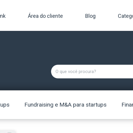
ink
Área do cliente
Blog
Categ
tups
Fundraising e M&A para startups
Fina