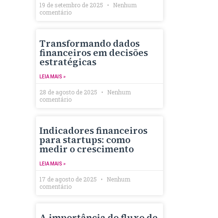
19 de setembro de 2025
Nenhum
comentário
Transformando dados
financeiros em decisões
estratégicas
LEIA MAIS »
28 de agosto de 2025
Nenhum
comentário
Indicadores financeiros
para startups: como
medir o crescimento
LEIA MAIS »
17 de agosto de 2025
Nenhum
comentário
A importância do fluxo de