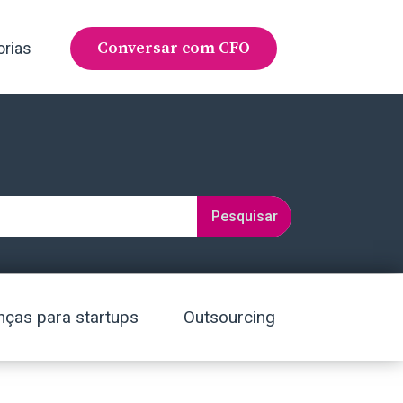
Conversar com CFO
orias
Pesquisar
nças para startups
Outsourcing