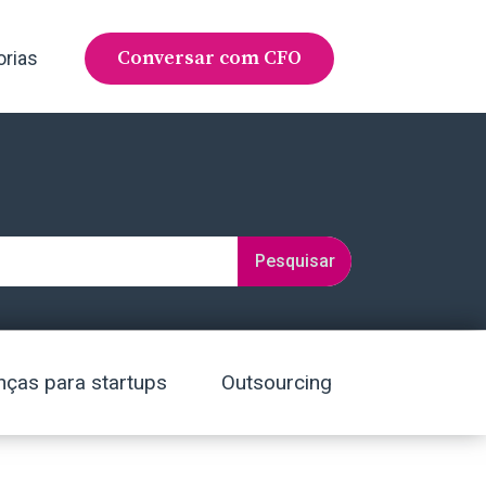
Conversar com CFO
orias
Pesquisar
nças para startups
Outsourcing