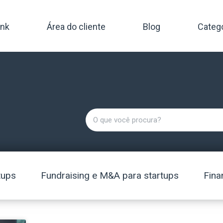
ink
Área do cliente
Blog
Categ
tups
Fundraising e M&A para startups
Fina