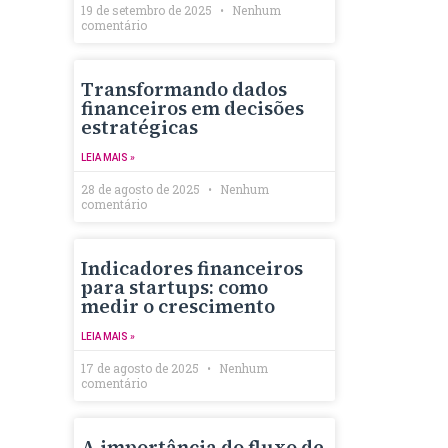
19 de setembro de 2025
Nenhum
comentário
Transformando dados
financeiros em decisões
estratégicas
LEIA MAIS »
28 de agosto de 2025
Nenhum
comentário
Indicadores financeiros
para startups: como
medir o crescimento
LEIA MAIS »
17 de agosto de 2025
Nenhum
comentário
A importância do fluxo de