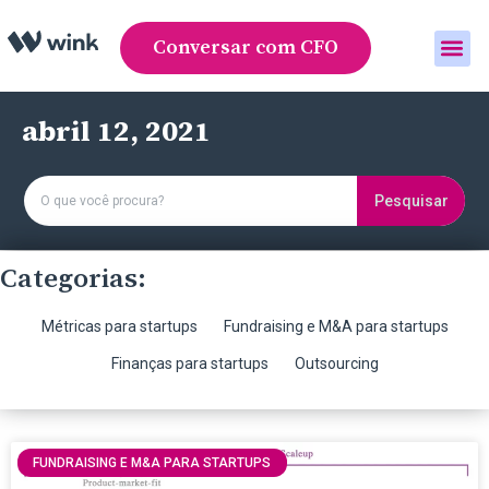
Conversar com CFO
Área do cliente
abril 12, 2021
Pesquisar
Categorias:
Métricas para startups
Fundraising e M&A para startups
Finanças para startups
Outsourcing
FUNDRAISING E M&A PARA STARTUPS