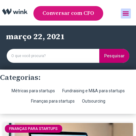
Conversar com CFO
Área do cliente
março 22, 2021
Pesquisar
Categorias:
Métricas para startups
Fundraising e M&A para startups
Finanças para startups
Outsourcing
FINANÇAS PARA STARTUPS